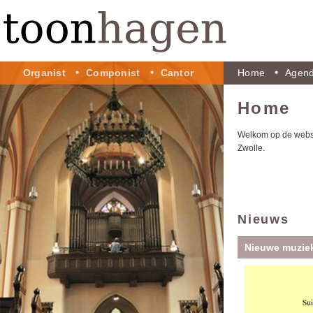
Organist
Componist
Cantor
Home
Agen
Home
Welkom op de websi
Zwolle.
Nieuws
Nieuwe muzie