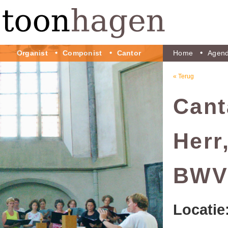
Organist
Componist
Cantor
Home
Agen
« Terug
Cant
Herr
BWV
Locatie