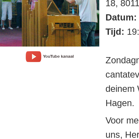
18, 801
Datum
Tijd:
19
Zondagm
cantatev
deinem 
Hagen.
Voor mee
uns, Her