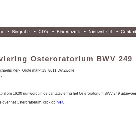
da
Biografie
CD’s
Bladmuziek
Nieuwsbrief
Contac
viering Osteroratorium BWV 249
ichaëlis Kerk, Grote markt 18, 8011 LW Zwolle.
17
il om 16:30 uur wordt in de cantateviering het Osteroratorium BWV 249 uitgevoerd
e over het Osteroratorium, click op
hier
.