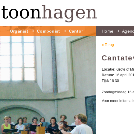
Organist
Componist
Cantor
Home
Agen
« Terug
Cantate
Locatie:
Grote of M
Datum:
16 april 20
Tijd:
16:30
Zondagmiddag 16 apr
Voor meer informati