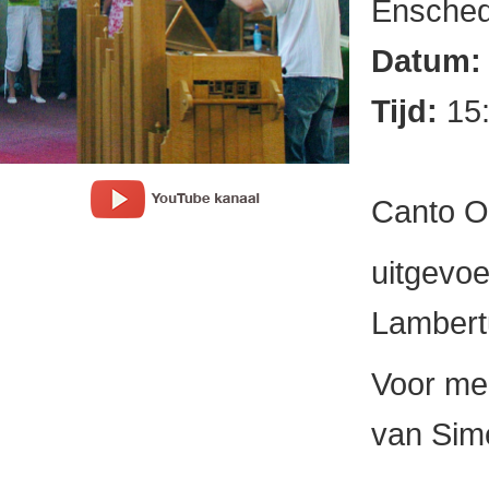
Ensched
Datum
Tijd:
15
Canto Os
uitgevoe
Lambertu
Voor mee
van Sime