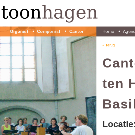
Organist
Componist
Cantor
Home
Agen
« Terug
Cant
ten 
Basi
Locatie