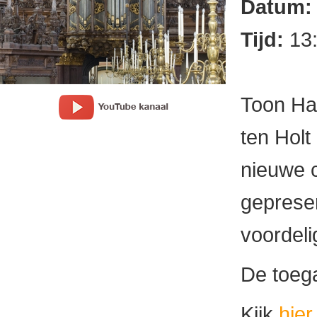
Datum
Tijd:
13
Toon Ha
ten Holt
nieuwe c
geprese
voordeli
De toega
Kijk
hier