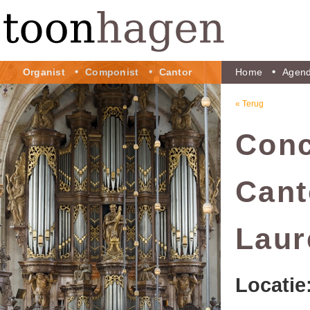
Organist
Componist
Cantor
Home
Agen
« Terug
Conc
Cant
Laur
Locatie