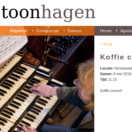
Organist
Componist
Cantor
Home
Agen
« Terug
Koffie 
Locatie:
Nicolaaske
Datum:
6 mei 2018
Tijd:
11:15
Koffie concert