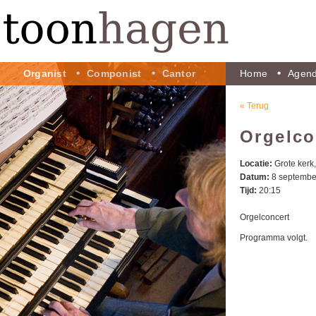
Organist
Componist
Cantor
Home
Agen
« Terug
Orgelco
Locatie:
Grote kerk,
Datum:
8 septembe
Tijd:
20:15
Orgelconcert
Programma volgt.