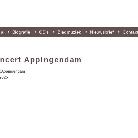
da
Biografie
CD’s
Bladmuziek
Nieuwsbrief
Contac
oncert Appingendam
rk Appingendam
 2025