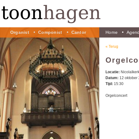
Organist
Componist
Cantor
Home
Agen
« Terug
Orgelc
Locatie:
Nicolaïke
Datum:
12 oktober
Tijd:
15:30
Orgelconcert