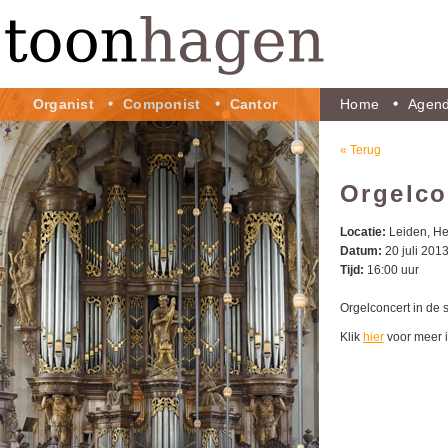
Organist
Componist
Cantor
Home
Agen
« Terug
Orgelco
Locatie:
Leiden, H
Datum:
20 juli 201
Tijd:
16:00 uur
Orgelconcert in de 
Klik
hier
voor meer i