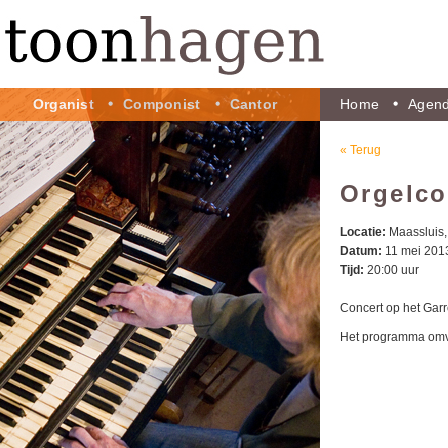
Organist
Componist
Cantor
Home
Agen
« Terug
Orgelco
Locatie:
Maassluis,
Datum:
11 mei 201
Tijd:
20:00 uur
Concert op het Garr
Het programma omva