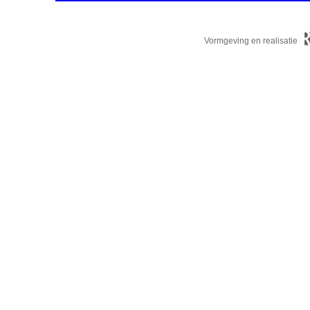
Vormgeving en realisatie