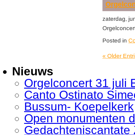
Orgelcon
zaterdag, ju
Orgelconcer
Posted in
Co
« Older Entr
Nieuws
Orgelconcert 31 juli 
Canto Ostinato Sime
Bussum- Koepelkerk
Open monumenten 
Gedachteniscantate 